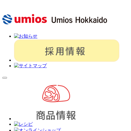
メ
イ
ン
メ
ニ
ュ
ー