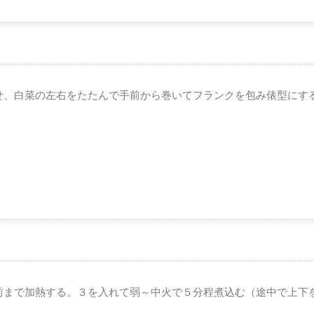
せ、白菜の左右をたたんで手前から巻いてフランクを包み俵型にす
前まで加熱する。３を入れて弱～中火で５分程煮込む（途中で上下