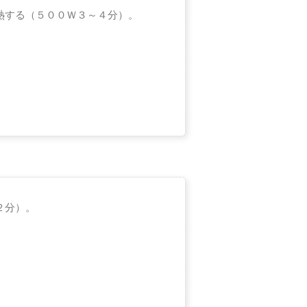
熱する（５００Ｗ３～４分）。
２分）。