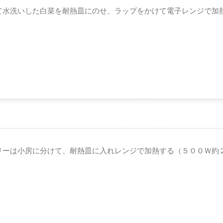
て水洗いした白菜を耐熱皿にのせ、ラップをかけて電子レンジで加
リーは小房に分けて、耐熱皿に入れレンジで加熱する（５００Ｗ約