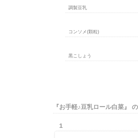
調製豆乳
コンソメ(顆粒)
黒こしょう
『お手軽♪豆乳ロール白菜』 
1