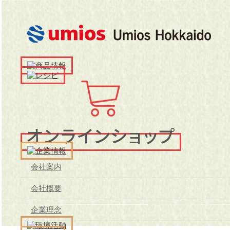
メ
イ
ン
メ
ニ
ュ
ー
会社案内
会社概要
企業理念