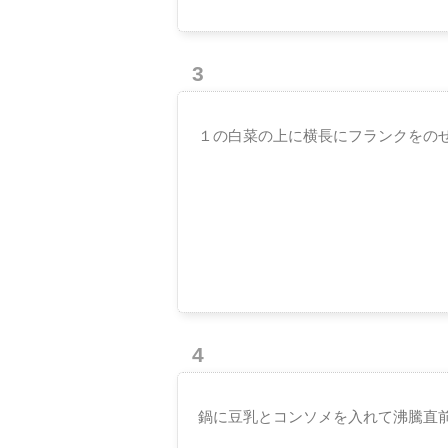
3
１の白菜の上に横長にフランクをの
4
鍋に豆乳とコンソメを入れて沸騰直