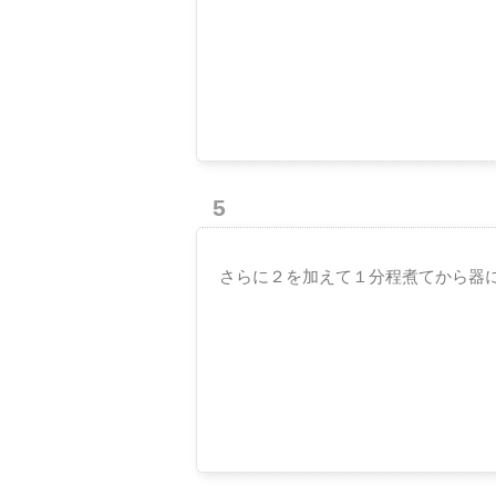
5
さらに２を加えて１分程煮てから器