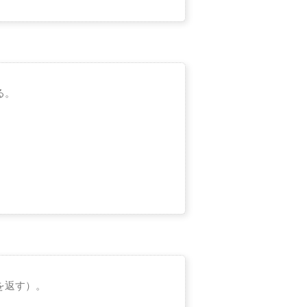
る。
を返す）。