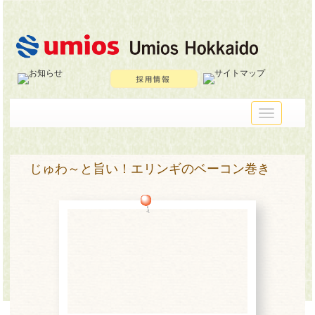
メ
イ
ン
メ
ニ
じゅわ～と旨い！エリンギのベーコン巻き
ュ
ー