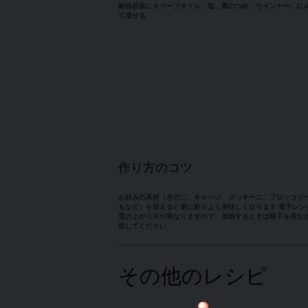
耐熱容器にオリーブオイル、塩、鷹のつめ、ウインナー、に
て混ぜる
作り方のコツ
お好みの具材（きのこ、キャベツ、ズッキーニ、ブロッコリ
もなど）を加えると更に彩りよく美味しくなります 電子レン
度の上がり方が異なりますので、加熱するときは様子を見な
節してください
その他のレシピ