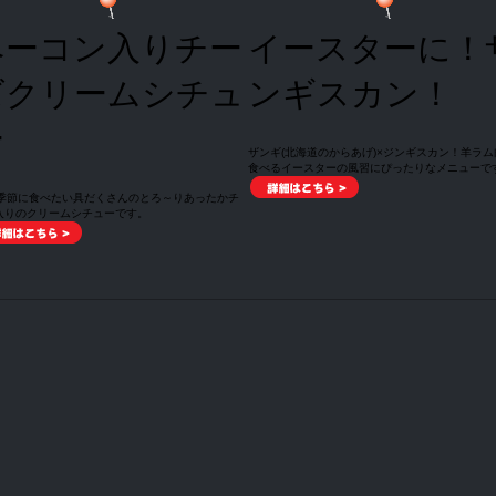
ベーコン入りチー
イースターに！
ズクリームシチュ
ンギスカン！
ー
ザンギ(北海道のからあげ)×ジンギスカン！羊ラム
食べるイースターの風習にぴったりなメニューで
い季節に食べたい具だくさんのとろ～りあったかチ
入りのクリームシチューです。