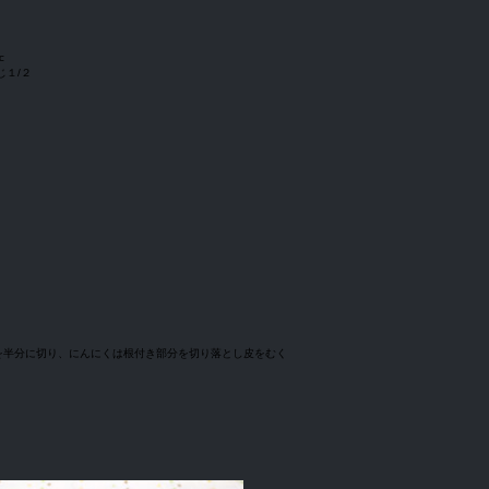
c
じ１/２
を半分に切り、にんにくは根付き部分を切り落とし皮をむく