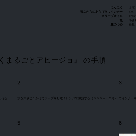
にんにく
１球
昔ながらのあらびきウインナー
4本
オリーブオイル
150c
塩
小さ
鷹のつめ
適量
くまるごとアヒージョ』 の手順
2
3
入れる
水を大さじ１かけてラップをし電子レンジで加熱する（６００ｗ・２分）
ウインナー
5
6