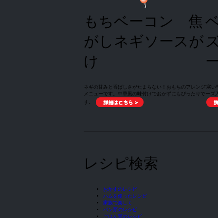
もちベーコン 焦
がしネギソースが
け
ネギの甘みと香ばしさがたまらない！おもちのアレンジ
'寒
メニューです。中華風の味付けでおかずにもぴったりで
ーズ
す。
レシピ検索
おかずのレシピ
ハムを使ったレシピ
家族で楽しく
パン類のレシピ
ごはん類のレシピ