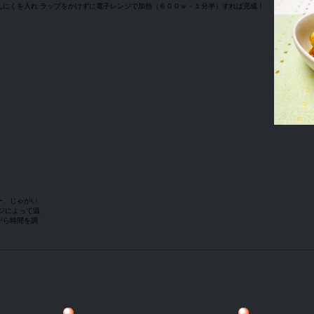
んにくを入れ
ラップをかけずに電子レンジで加熱（６００ｗ・１分半）すれば完成！
ー、じゃがい
ジによって温
がら時間を調