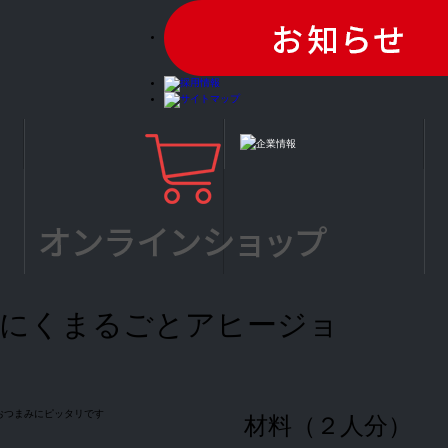
んにくまるごとアヒージョ
おつまみにピッタリです
材料
（２人分）