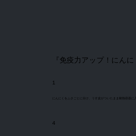
『免疫力アップ！にんに
1
にんにくをふさごとに分け、うす皮がついたまま耐熱容器に
4