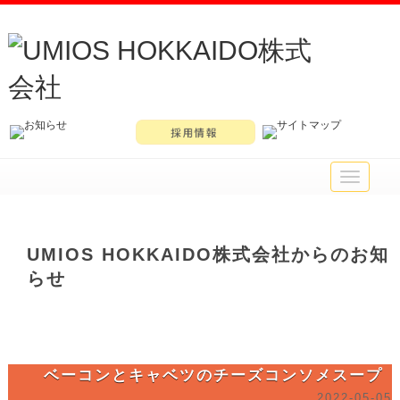
メ
イ
ン
メ
ニ
UMIOS HOKKAIDO株式会社からのお知
ュ
らせ
ー
ベーコンとキャベツのチーズコンソメスープ
2022-05-05