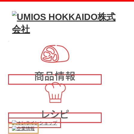
メ
イ
ン
メ
ニ
ュ
ー