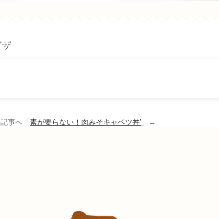
ピザ
記事へ「
素が要らない！肉みそキャベツ丼’
」→