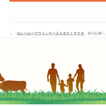
←「
カレールーでウインナー入りポテトサラダ
」前の記事