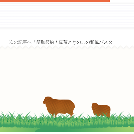
へ 次の記事へ「
簡単節約＊豆苗ときのこの和風パスタ
」→