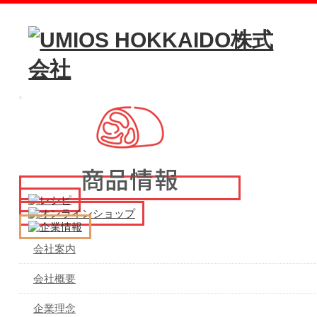
メ
イ
ン
メ
ニ
ュ
ー
会社案内
会社概要
企業理念