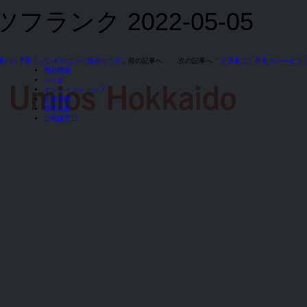
ツフランク
2022-05-05
夏バテ予防！ジンギスカンで焼肉サラダ
」前の記事へ 次の記事へ「
‘十五夜に！月見カレーピラ
商品情報
レシピ
オンラインショップ
企業情報
環境活動
ご相談窓口