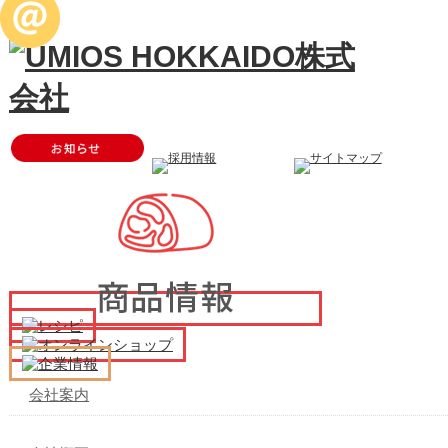
メ
イ
ン
メ
ニ
ュ
ー
会社案内