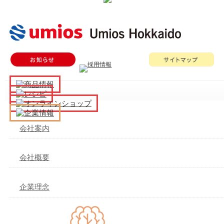
メ
イ
ン
メ
会社案内
ニ
ュ
ー
会社概要
企業理念