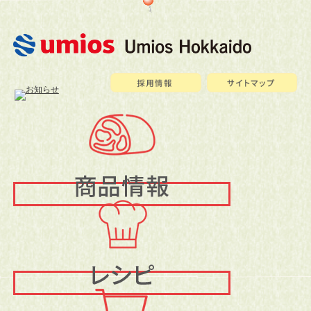
メ
イ
ン
メ
ニ
ュ
ー