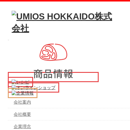
メ
イ
ン
メ
ニ
ュ
ー
会社案内
会社概要
企業理念